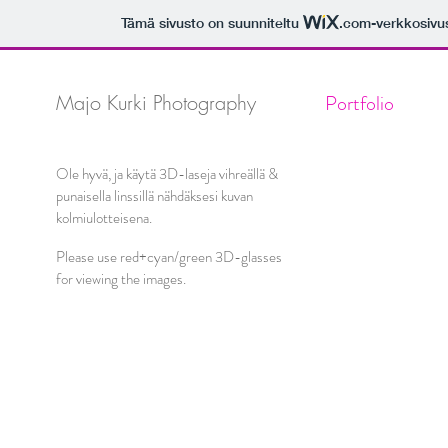
Tämä sivusto on suunniteltu
.com
-verkkosivu
Majo Kurki Photography
Portfolio
Ole hyvä, ja käytä 3D-laseja vihreällä &
punaisella linssillä nähdäksesi kuvan
kolmiulotteisena.
Please use red+cyan/green 3D-glasses
for viewing the images.